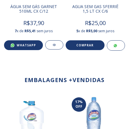
ÁGUA SEM GÁS GARNET
AGUA SEM GAS SFERRIÊ
510ML CX C/12
1,5 LT CX C/6
R$37,90
R$25,00
7
x de
R$5,41
sem juros
5
x de
R$5,00
sem juros
WHATSAPP
EMBALAGENS +VENDIDAS
17
%
OFF