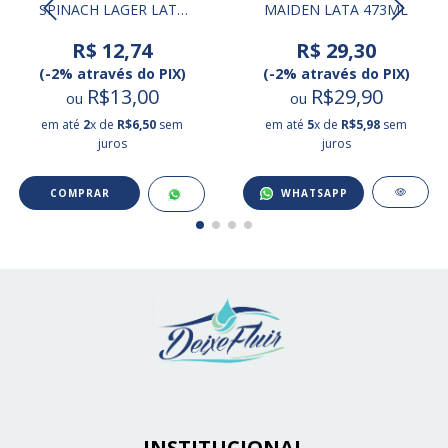
SPINACH LAGER LATA
MAIDEN LATA 473ML
473ML
R$ 12,74
R$ 29,30
(-2% através do PIX)
(-2% através do PIX)
R$13,00
R$29,90
ou
ou
em até
2
x de
R$6,50
sem
em até
5
x de
R$5,98
sem
juros
juros
WHATSAPP
INSTITUCIONAL