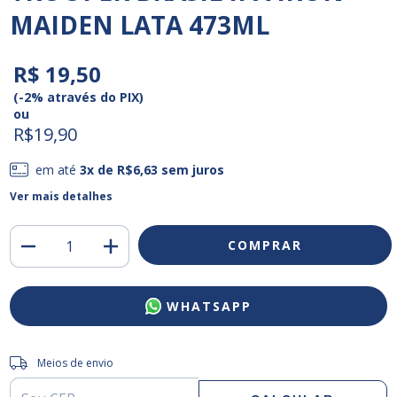
MAIDEN LATA 473ML
R$ 19,50
(-2% através do PIX)
ou
R$19,90
em até
3
x de
R$6,63
sem juros
Ver mais detalhes
WHATSAPP
Entregas para o CEP:
ALTERAR CEP
Meios de envio