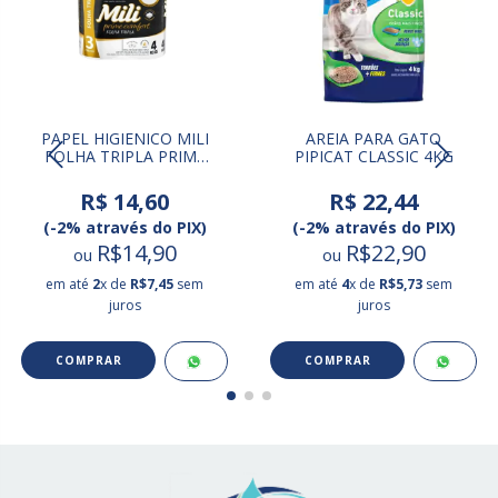
PAPEL HIGIENICO MILI
AREIA PARA GATO
FOLHA TRIPLA PRIME
PIPICAT CLASSIC 4KG
CONFORT 4 ROLOS
R$ 14,60
R$ 22,44
(-2% através do PIX)
(-2% através do PIX)
R$14,90
R$22,90
ou
ou
em até
2
x de
R$7,45
sem
em até
4
x de
R$5,73
sem
juros
juros