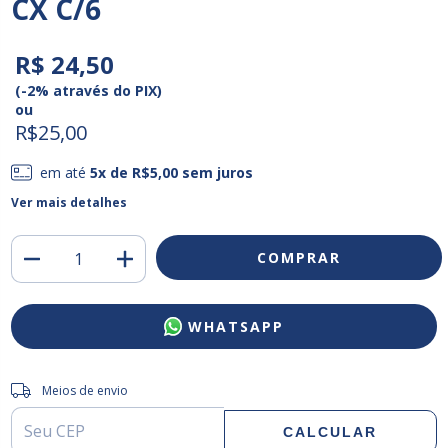
CX C/6
R$ 24,50
(-2% através do PIX)
ou
R$25,00
em até
5
x de
R$5,00
sem juros
Ver mais detalhes
WHATSAPP
Entregas para o CEP:
ALTERAR CEP
Meios de envio
CALCULAR