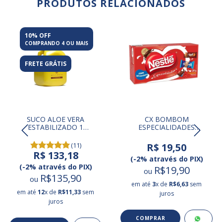
PRODUTOS RELACIONADOS
10% OFF
COMPRANDO 4 OU MAIS
FRETE GRÁTIS
SUCO ALOE VERA
CX BOMBOM
ESTABILIZADO 1
ESPECIALIDADES
LITRO
NESTLE 251 GR
(11)
R$ 19,50
R$ 133,18
(-2% através do PIX)
(-2% através do PIX)
R$19,90
ou
R$135,90
ou
em até
3
x de
R$6,63
sem
em até
12
x de
R$11,33
sem
juros
juros