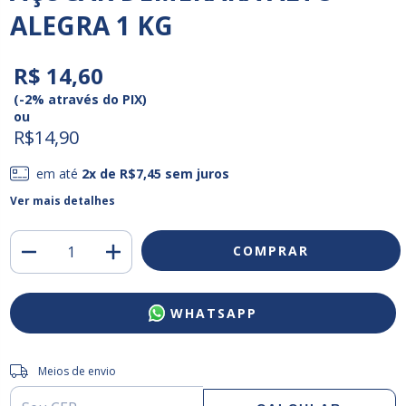
ALEGRA 1 KG
R$ 14,60
(-2% através do PIX)
ou
R$14,90
em até
2
x de
R$7,45
sem juros
Ver mais detalhes
WHATSAPP
Entregas para o CEP:
ALTERAR CEP
Meios de envio