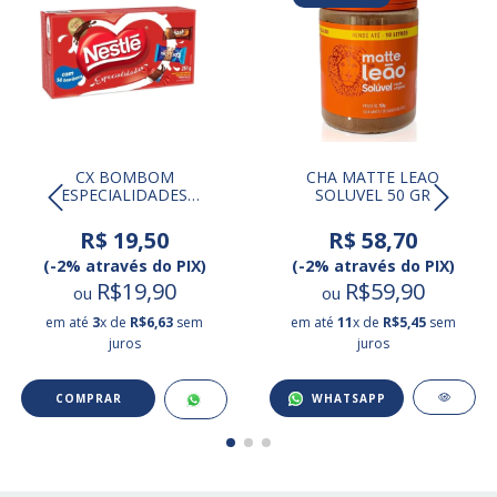
CX BOMBOM
CHA MATTE LEAO
ESPECIALIDADES
SOLUVEL 50 GR
NESTLE 251 GR
R$ 19,50
R$ 58,70
(-2% através do PIX)
(-2% através do PIX)
R$19,90
R$59,90
ou
ou
em até
3
x de
R$6,63
sem
em até
11
x de
R$5,45
sem
juros
juros
WHATSAPP